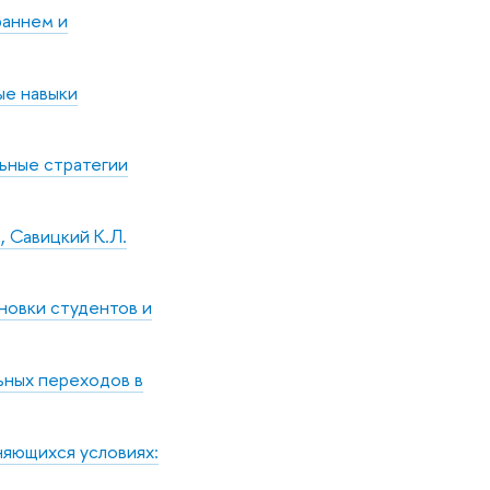
раннем и
ые навыки
льные стратегии
., Савицкий К.Л.
ановки студентов и
ьных переходов в
няющихся условиях: