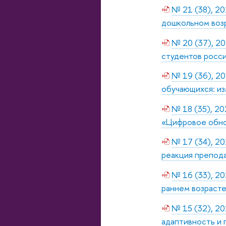
№ 21 (38), 20
дошкольном воз
№ 20 (37), 20
студентов росси
№ 19 (36), 20
обучающихся: из
№ 18 (35), 20
«Цифровое обно
№ 17 (34), 20
реакция препод
№ 16 (33), 20
раннем возраст
№ 15 (32), 20
адаптивность и 