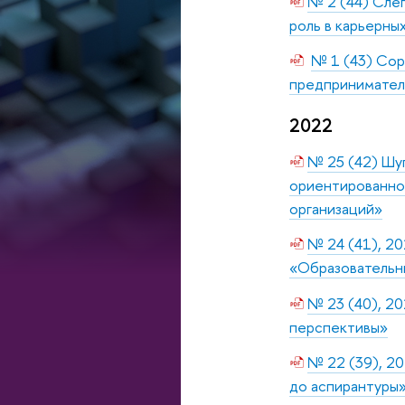
№ 2 (44) Слеп
роль в карьерны
№ 1 (43) Сор
предприниматель
2022
№ 25 (42) Шуг
ориентированно
организаций»
№ 24 (41), 20
«Образовательн
№ 23 (40), 20
перспективы»
№ 22 (39), 20
до аспирантуры