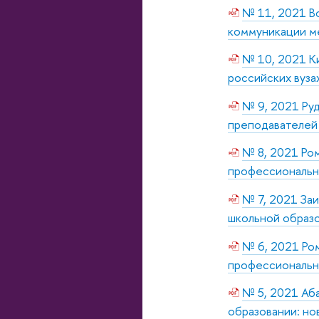
№ 11, 2021 Во
коммуникации м
№ 10, 2021 Ки
российских вуза
№ 9, 2021 Руд
преподавателей 
№ 8, 2021 Ром
профессиональн
№ 7, 2021 Заи
школьной образ
№ 6, 2021 Ро
профессиональн
№ 5, 2021 Аба
образовании: но