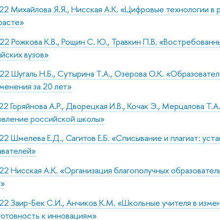
22 Михайлова Я.Я., Нисская А.К. «Цифровые технологии в 
расте»
22 Рожкова К.В., Рощин С. Ю., Травкин П.В. «Востребованн
йских вузов»
22 Шугаль Н.Б., Сутырина Т.А., Озерова О.К. «Образовате
менения за 20 лет»
22 Горяйнова А.Р., Дворецкая И.В., Кочак Э., Мерцалова Т.А
вление российской школы»
22 Шмелева Е.Д., Сагитов Е.Б. «Списывание и плагиат: уст
авателей»
22 Нисская А.К. «Организация благополучных образовател
е»
22 Заир-Бек С.И., Анчиков К.М. «Школьные учителя в изме
готовность к инновациям»