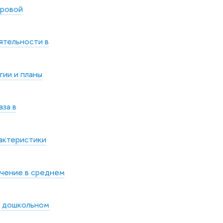
фровой
ятельности в
гии и планы
аза в
рактеристики
учение в среднем
 в дошкольном