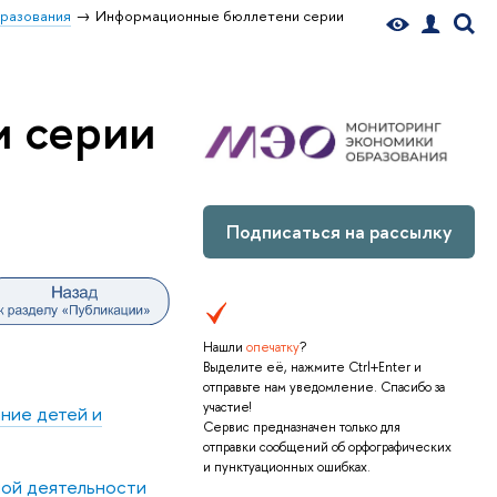
бразования
Информационные бюллетени серии
 серии
Подписаться на рассылку
Нашли
опечатку
?
Выделите её, нажмите Ctrl+Enter и
отправьте нам уведомление. Спасибо за
участие!
ание детей и
Сервис предназначен только для
отправки сообщений об орфографических
и пунктуационных ошибках.
ной деятельности