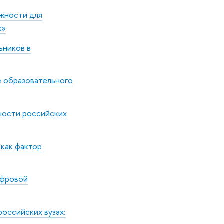
ожности для
х»
ьников в
е образовательного
жности российских
 как фактор
ифровой
российских вузах: