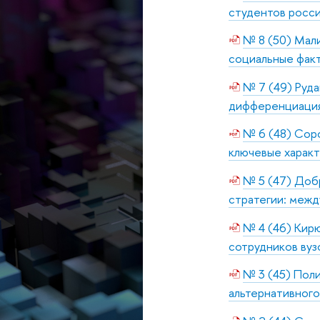
студентов росси
№ 8 (50) Мали
социальные фак
№ 7 (49) Руда
дифференциация
№ 6 (48) Соро
ключевые харак
№ 5 (47) Доб
стратегии: межд
№ 4 (46) Кирю
сотрудников вуз
№ 3 (45) Поли
альтернативного