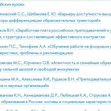
йских вузов»
новский С.С., Шибанова Е. Ю. «Барьеры доступности выс
торы дифференциации образовательных траекторий»
ков В.Н. «Заработная плата российских преподавателей и 
, структура и составляющие эффективного контракта»
кин П.С., Тимофеев А.А. «Обучение работе на фондовом 
теристики, проблемы и рекомендации»
рякова М.С., Юрченко О.В. «Агентность и семейные обра
у сильной школой и свободой анскулинга»
шина М.А., Алексеева Я.И., Рудаков В.Н. «Преподавательс
ов и научных организаций»
ванова К.Н., Ахмеджанова Д.Р., Любицкая К.А., Струкова А
 образования в России: мотивы и социальные характерист