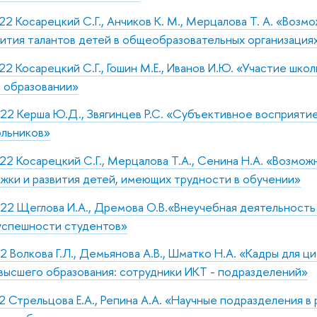
22 Косарецкий С.Г., Анчиков К. М., Мерцалова Т. А. «Возм
вития талантов детей в общеобразовательных организация
22 Косарецкий С.Г., Гошин М.Е., Иванов И.Ю. «Участие школ
 образовании»
022 Керша Ю.Д., Звягинцев Р.С. «Субъективное восприяти
ольников»
22 Косарецкий С.Г., Мерцалова Т.А., Сенина Н.А. «Возмо
жки и развития детей, имеющих трудности в обучении»
22 Щеглова И.А., Дремова О.В.«Внеучебная деятельность
успешности студентов»
2 Волкова Г.Л., Демьянова А.В., Шматко Н.А. «Кадры для ц
ысшего образования: сотрудники ИКТ - подразделений»
2 Стрельцова Е.А., Репина А.А. «Научные подразделения в 