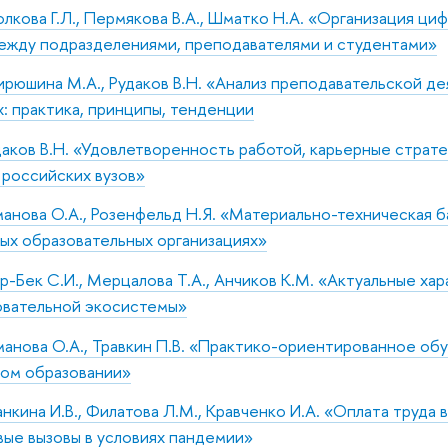
лкова Г.Л., Пермякова В.А., Шматко Н.А. «Организация ци
ежду подразделениями, преподавателями и студентами»
рюшина М.А., Рудаков В.Н. «Анализ преподавательской де
х: практика, принципы, тенденции
аков В.Н. «Удовлетворенность работой, карьерные страте
российских вузов»
анова О.А., Розенфельд Н.Я. «Материально-техническая б
ых образовательных организациях»
р-Бек С.И., Мерцалова Т.А., Анчиков К.М. «Актуальные ха
овательной экосистемы»
манова О.А., Травкин П.В. «Практико-ориентированное об
ом образовании»
нкина И.В., Филатова Л.М., Кравченко И.А. «Оплата труда
вые вызовы в условиях пандемии
»