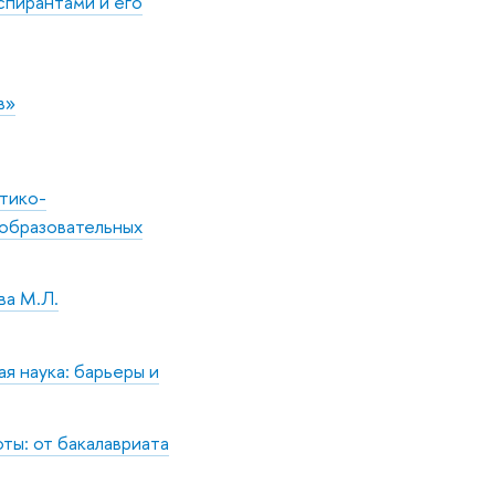
спирантами и его
в»
ктико-
образовательных
ва М.Л.
ая наука: барьеры и
ты: от бакалавриата