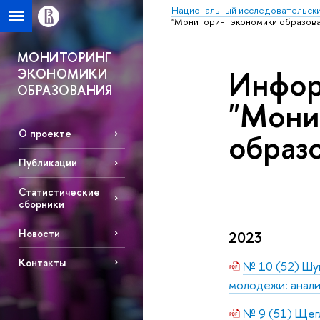
Национальный исследовательски
"Мониторинг экономики образова
МОНИТОРИНГ
Инфор
ЭКОНОМИКИ
ОБРАЗОВАНИЯ
"Мони
образ
О проекте
Публикации
Статистические
сборники
Новости
2023
Контакты
№ 10 (52) Шуг
молодежи: анали
№ 9 (51) Щегл