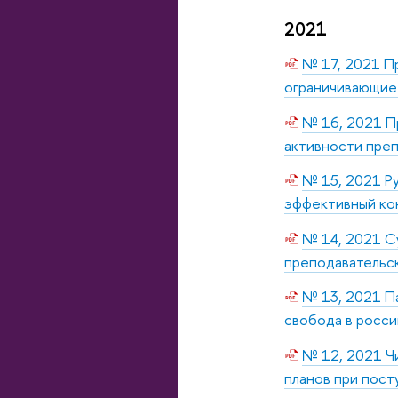
2021
№ 17, 2021
Пр
ограничивающие
№ 16, 2021
П
активности преп
№ 15, 2021 Ру
эффективный ко
№ 14, 2021 С
преподавательск
№ 13, 2021 Па
свобода в росси
№ 12, 2021 Чи
планов при пост