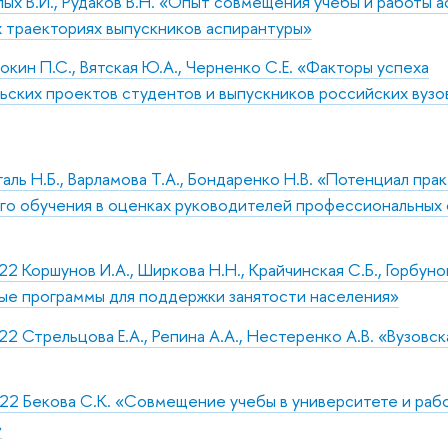
ых В.И., Рудаков В.Н. «Опыт совмещения учебы и работы а
х траекториях выпускников аспирантуры»
окин П.С., Вятская Ю.А., Черненко С.Е. «Факторы успеха
ских проектов студентов и выпускников российских вузо
аль Н.Б., Варламова Т.А., Бондаренко Н.В. «Потенциал пра
го обучения в оценках руководителей профессиональных 
22 Коршунов И.А., Ширкова Н.Н., Крайчинская С.Б., Горбуно
ые программы для поддержки занятости населения»
22 Стрельцова Е.А., Репина А.А., Нестеренко А.В. «Вузовск
22 Бекова С.К. «Совмещение учебы в университете и рабо
»