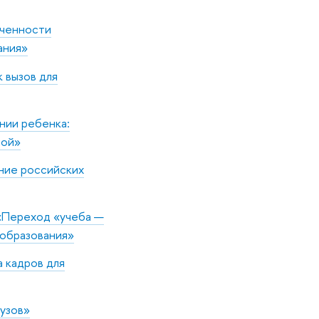
еченности
ания»
 вызов для
нии ребенка:
лой»
ние российских
. «Переход «учеба —
 образования»
а кадров для
вузов»