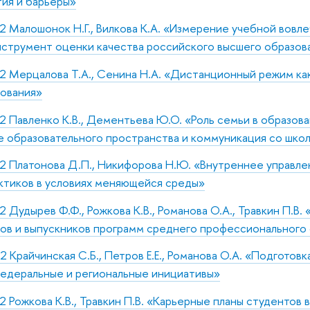
тия и барьеры»
2 Малошонок Н.Г., Вилкова К.А. «Измерение учебной вовл
нструмент оценки качества российского высшего образов
2 Мерцалова Т.А., Сенина Н.А. «Дистанционный режим как
зования»
2 Павленко К.В., Дементьева Ю.О. «Роль семьи в образова
 образовательного пространства и коммуникация со шко
22 Платонова Д.П., Никифорова Н.Ю. «Внутреннее управле
рактиков в условиях меняющейся среды»
2 Дудырев Ф.Ф., Рожкова К.В., Романова О.А., Травкин П.В
ов и выпускников программ среднего профессионального
2 Крайчинская С.Б., Петров Е.Е., Романова О.А. «Подготовк
едеральные и региональные инициативы»
2 Рожкова К.В., Травкин П.В. «Карьерные планы студентов 