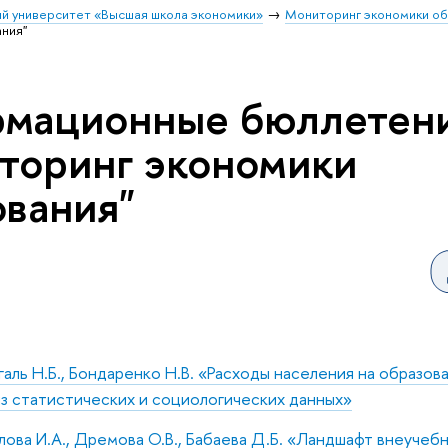
й университет «Высшая школа экономики»
Мониторинг экономики о
ния"
мационные бюллетени
торинг экономики
ования"
аль Н.Б., Бондаренко Н.В. «Расходы населения на образов
з статистических и социологических данных»
ова И.А., Дремова О.В., Бабаева Д.Б. «Ландшафт внеучеб