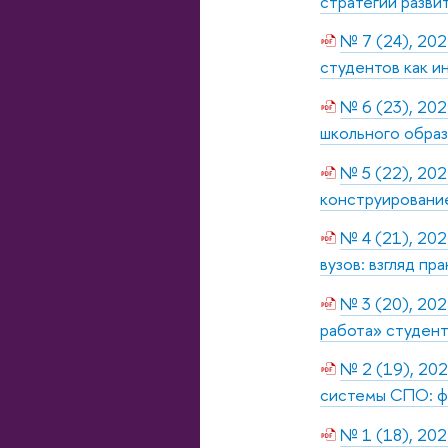
стратегии разви
№ 7 (24), 202
студентов как и
№ 6 (23), 202
школьного обра
№ 5 (22), 202
конструирование
№ 4 (21), 20
вузов: взгляд п
№ 3 (20), 202
работа» студент
№ 2 (19), 202
системы СПО: ф
№ 1 (18), 202