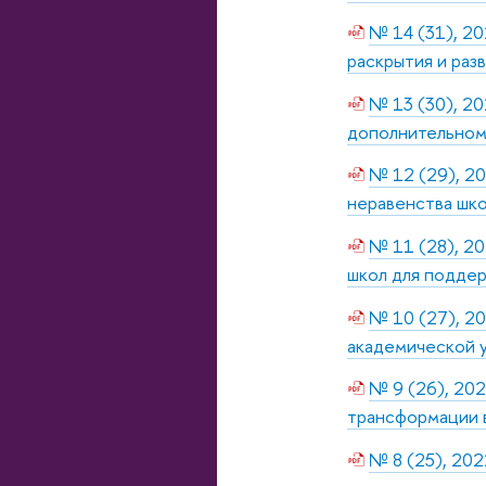
№ 14 (31), 20
раскрытия и раз
№ 13 (30), 20
дополнительном
№ 12 (29), 2
неравенства шк
№ 11 (28), 20
школ для поддер
№ 10 (27), 20
академической 
№ 9 (26), 202
трансформации в
№ 8 (25), 202