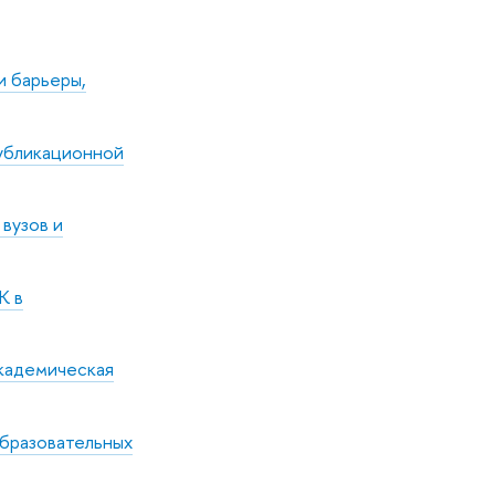
и барьеры,
публикационной
вузов и
К в
академическая
образовательных