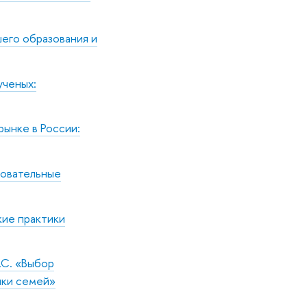
шего образования и
ученых:
рынке в России:
зовательные
кие практики
.С. «Выбор
ики семей»