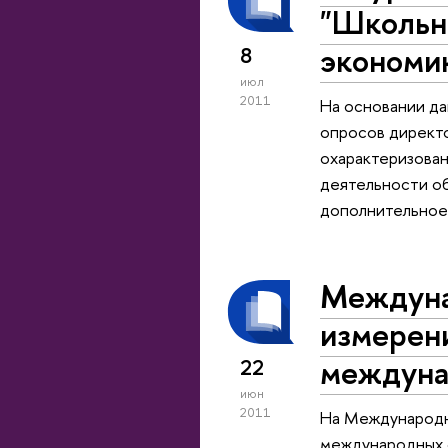
"Школьно
экономи
8
июл
2011
На основании д
опросов директо
охарактеризован
деятельности об
дополнительное
Междуна
измерен
междуна
22
июн
2011
На Международн
международных с