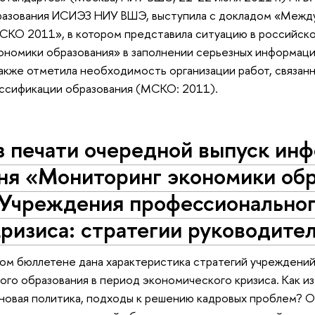
разования ИСИЭЗ НИУ ВШЭ, выступила с докладом «Между
КО 2011», в котором представила ситуацию в российской
номики образования» в заполнении серьезных информаци
также отметила необходимость организации работ, связа
ассификации образования (МСКО: 2011).
з печати очередной выпуск ин
ня «Мониторинг экономики обр
«Учреждения профессиональног
ризиса: стратегии руководите
м бюллетене дана характеристика стратегий учреждений 
го образования в период экономического кризиса. Как и
новая политика, подходы к решению кадровых проблем? О