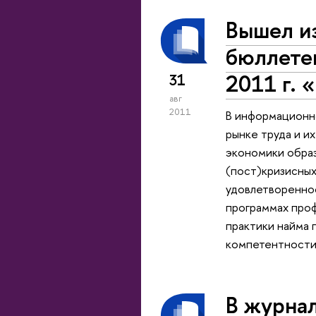
Вышел и
бюллете
2011 г. 
31
авг
2011
В информационн
рынке труда и и
экономики образ
(пост)кризисных
удовлетвореннос
программах проф
практики найма 
компетентности 
В журнал