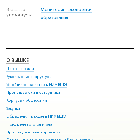
Мониторинг экономики
В статье
упомянуты
образования
О ВЫШКЕ
ОБ
Цифры и факты
Ли
Руководство и структура
Дов
Устойчивое развитие в НИУ ВШЭ
Ол
Преподаватели и сотрудники
При
Корпуса и общежития
Вы
Закупки
При
Обращения граждан в НИУ ВШЭ
Ас
Фонд целевого капитала
До
Противодействие коррупции
Цен
Сведения о доходах, расходах, об имуществе и
Би