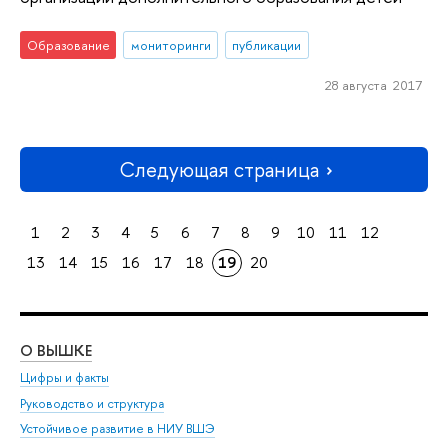
Образование
мониторинги
публикации
28 августа 2017
Следующая страница
1
2
3
4
5
6
7
8
9
10
11
12
13
14
15
16
17
18
19
20
О ВЫШКЕ
ОБ
Цифры и факты
Ли
Руководство и структура
Дов
Устойчивое развитие в НИУ ВШЭ
Ол