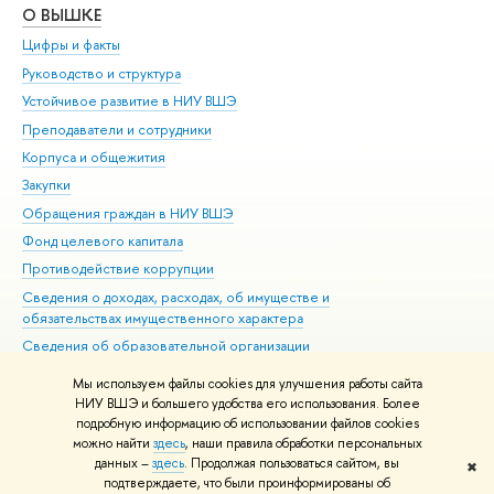
О ВЫШКЕ
ОБ
Цифры и факты
Ли
Руководство и структура
Дов
Устойчивое развитие в НИУ ВШЭ
Ол
Преподаватели и сотрудники
При
Корпуса и общежития
Вы
Закупки
При
Обращения граждан в НИУ ВШЭ
Ас
Фонд целевого капитала
До
Противодействие коррупции
Цен
Сведения о доходах, расходах, об имуществе и
Би
обязательствах имущественного характера
Об
Сведения об образовательной организации
Обр
Людям с ограниченными возможностями здоровья
Мы используем файлы cookies для улучшения работы сайта
Единая платежная страница
НИУ ВШЭ и большего удобства его использования. Более
подробную информацию об использовании файлов cookies
Работа в Вышке
можно найти
здесь
, наши правила обработки персональных
данных –
здесь
. Продолжая пользоваться сайтом, вы
✖
Редактору
подтверждаете, что были проинформированы об