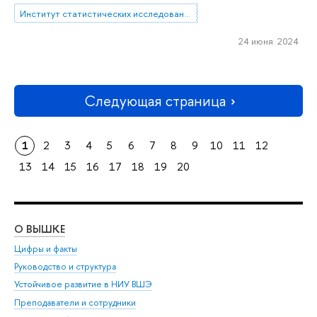
Институт статистических исследований и экономики знаний
24 июня 2024
Следующая страница
1
2
3
4
5
6
7
8
9
10
11
12
13
14
15
16
17
18
19
20
О ВЫШКЕ
ОБ
Цифры и факты
Ли
Руководство и структура
Дов
Устойчивое развитие в НИУ ВШЭ
Ол
Преподаватели и сотрудники
При