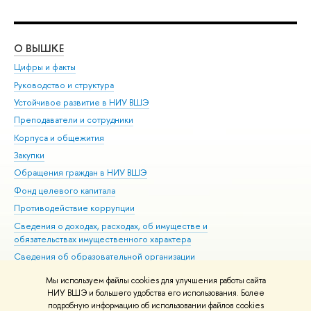
О ВЫШКЕ
ОБ
Цифры и факты
Ли
Руководство и структура
Дов
Устойчивое развитие в НИУ ВШЭ
Ол
Преподаватели и сотрудники
При
Корпуса и общежития
Вы
Закупки
При
Обращения граждан в НИУ ВШЭ
Ас
Фонд целевого капитала
До
Противодействие коррупции
Цен
Сведения о доходах, расходах, об имуществе и
Би
обязательствах имущественного характера
Об
Сведения об образовательной организации
Обр
Людям с ограниченными возможностями здоровья
Мы используем файлы cookies для улучшения работы сайта
Единая платежная страница
НИУ ВШЭ и большего удобства его использования. Более
подробную информацию об использовании файлов cookies
Работа в Вышке