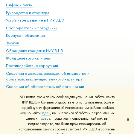
Цифры и факты
Ли
Руководство и структура
Дов
Устойчивое развитие в НИУ ВШЭ
Ол
Преподаватели и сотрудники
При
Корпуса и общежития
Вы
Закупки
При
Обращения граждан в НИУ ВШЭ
Ас
Фонд целевого капитала
До
Противодействие коррупции
Цен
Сведения о доходах, расходах, об имуществе и
Би
обязательствах имущественного характера
Об
Сведения об образовательной организации
Обр
Людям с ограниченными возможностями здоровья
Мы используем файлы cookies для улучшения работы сайта
Единая платежная страница
НИУ ВШЭ и большего удобства его использования. Более
подробную информацию об использовании файлов cookies
Работа в Вышке
можно найти
здесь
, наши правила обработки персональных
данных –
здесь
. Продолжая пользоваться сайтом, вы
✖
Редактору
подтверждаете, что были проинформированы об
© НИУ ВШЭ 1993–2026
Адреса и контакты
Условия использования
использовании файлов cookies сайтом НИУ ВШЭ и согласны