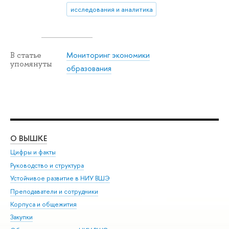
исследования и аналитика
Мониторинг экономики
В статье
упомянуты
образования
О ВЫШКЕ
ОБ
Цифры и факты
Ли
Руководство и структура
Дов
Устойчивое развитие в НИУ ВШЭ
Ол
Преподаватели и сотрудники
При
Корпуса и общежития
Вы
Закупки
При