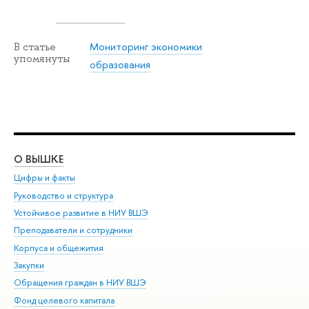
Мониторинг экономики
В статье
упомянуты
образования
О ВЫШКЕ
ОБ
Цифры и факты
Ли
Руководство и структура
Дов
Устойчивое развитие в НИУ ВШЭ
Ол
Преподаватели и сотрудники
При
Корпуса и общежития
Вы
Закупки
При
Обращения граждан в НИУ ВШЭ
Ас
Фонд целевого капитала
До