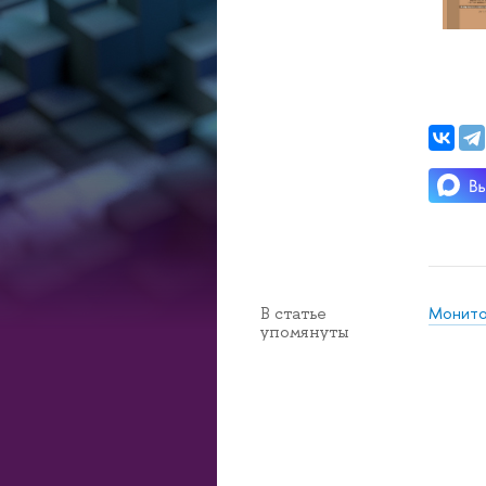
Монито
В статье
упомянуты