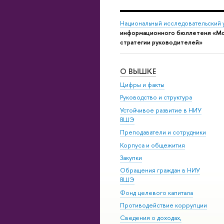
Национальный исследовательский 
информационного бюллетеня «Мони
стратегии руководителей»
О ВЫШКЕ
Цифры и факты
Руководство и структура
Устойчивое развитие в НИУ
ВШЭ
Преподаватели и сотрудники
Корпуса и общежития
Закупки
Обращения граждан в НИУ
ВШЭ
Фонд целевого капитала
Противодействие коррупции
Сведения о доходах,