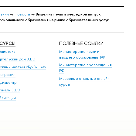
вания
→
Новости
→
Вышел из печати очередной выпуск
ионального образования на рынке образовательных услуг:
ЕСУРСЫ
ПОЛЕЗНЫЕ ССЫЛКИ
блиотека
Министерство науки и
высшего образования РФ
дательский дом ВШЭ
Министерство просвещения
ижный магазин «БукВышка»
РФ
пография
Массовые открытые онлайн-
диацентр
курсы
рналы ВШЭ
бликации