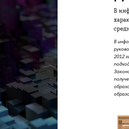
В ин
хара
средн
В инф
руково
2012 г
подход
Закона
получе
образ
образо