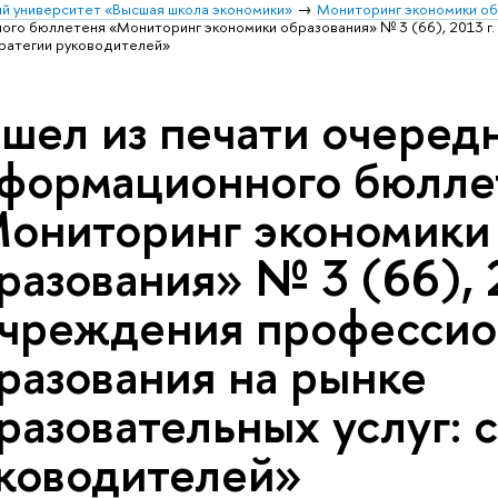
й университет «Высшая школа экономики»
Мониторинг экономики о
го бюллетеня «Мониторинг экономики образования» № 3 (66), 2013 г
тратегии руководителей»
шел из печати очеред
формационного бюлле
ониторинг экономики
разования» № 3 (66), 2
чреждения профессио
разования на рынке
разовательных услуг: 
ководителей»