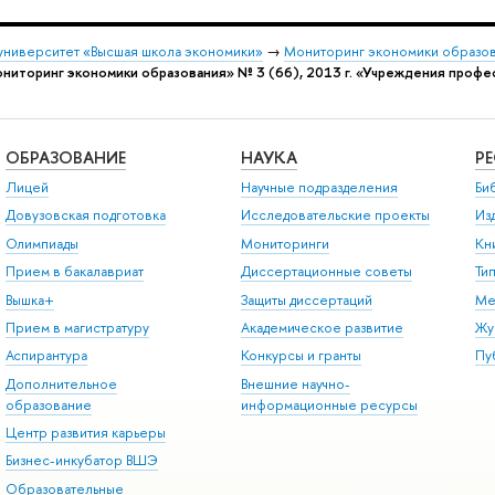
университет «Высшая школа экономики»
→
Мониторинг экономики образо
торинг экономики образования» № 3 (66), 2013 г. «Учреждения професс
ОБРАЗОВАНИЕ
НАУКА
Р
Лицей
Научные подразделения
Би
Довузовская подготовка
Исследовательские проекты
Из
Олимпиады
Мониторинги
Кн
Прием в бакалавриат
Диссертационные советы
Ти
Вышка+
Защиты диссертаций
Ме
Прием в магистратуру
Академическое развитие
Жу
Аспирантура
Конкурсы и гранты
Пу
Дополнительное
Внешние научно-
образование
информационные ресурсы
Центр развития карьеры
Бизнес-инкубатор ВШЭ
Образовательные