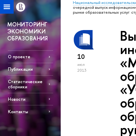
Национальный исследовательски
очередной выпуск информационно
рынке образовательных услуг: с
МОНИТОРИНГ
Вы
ЭКОНОМИКИ
ОБРАЗОВАНИЯ
ин
10
«М
О проекте
июл
Публикации
об
2013
Статистические
«У
сборники
об
Новости
об
Контакты
ру