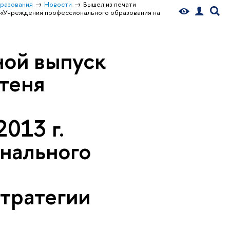
бразования
Новости
Вышел из печати
. «Учреждения профессионального образования на
ной выпуск
теня
013 г.
нального
стратегии