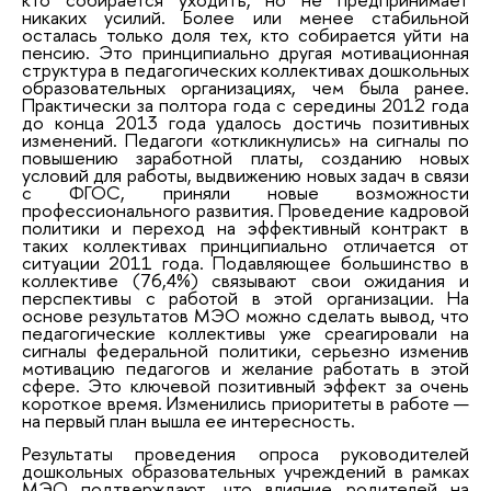
никаких усилий. Более или менее стабильной
осталась только доля тех, кто собирается уйти на
пенсию. Это принципиально другая мотивационная
структура в педагогических коллективах дошкольных
образовательных организациях, чем была ранее.
Практически за полтора года с середины 2012 года
до конца 2013 года удалось достичь позитивных
изменений. Педагоги «откликнулись» на сигналы по
повышению заработной платы, созданию новых
условий для работы, выдвижению новых задач в связи
с ФГОС, приняли новые возможности
профессионального развития. Проведение кадровой
политики и переход на эффективный контракт в
таких коллективах принципиально отличается от
ситуации 2011 года. Подавляющее большинство в
коллективе (76,4%) связывают свои ожидания и
перспективы с работой в этой организации. На
основе результатов МЭО можно сделать вывод, что
педагогические коллективы уже среагировали на
сигналы федеральной политики, серьезно изменив
мотивацию педагогов и желание работать в этой
сфере. Это ключевой позитивный эффект за очень
короткое время. Изменились приоритеты в работе —
на первый план вышла ее интересность.
Результаты проведения опроса руководителей
дошкольных образовательных учреждений в рамках
МЭО подтверждают, что влияние родителей на