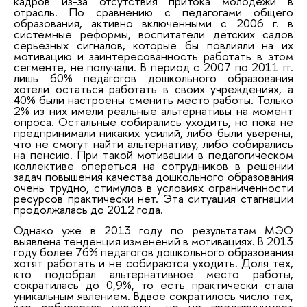
кадров из-за отсутствия притока молодежи в
отрасль. По сравнению с педагогами общего
образования, активно включенными с 2006 г. в
системные реформы, воспитатели детских садов
серьезных сигналов, которые бы повлияли на их
мотивацию и заинтересованность работать в этом
сегменте, не получали. В период с 2007 по 2011 гг.
лишь 60% педагогов дошкольного образования
хотели остаться работать в своих учреждениях, а
40% были настроены сменить место работы. Только
2% из них имели реальные альтернативы на момент
опроса. Остальные собирались уходить, но пока не
предпринимали никаких усилий, либо были уверены,
что не смогут найти альтернативу, либо собирались
на пенсию. При такой мотивации в педагогическом
коллективе опереться на сотрудников в решении
задач повышения качества дошкольного образования
очень трудно, стимулов в условиях ограниченности
ресурсов практически нет. Эта ситуация стагнации
продолжалась до 2012 года.
Однако уже в 2013 году по результатам МЭО
выявлена тенденция изменений в мотивациях. В 2013
году более 76% педагогов дошкольного образования
хотят работать и не собираются уходить. Доля тех,
кто подобрал альтернативное место работы,
сократилась до 0,9%, то есть практически стала
уникальным явлением. Вдвое сократилось число тех,
кто собирается уходить, но не предпринимает