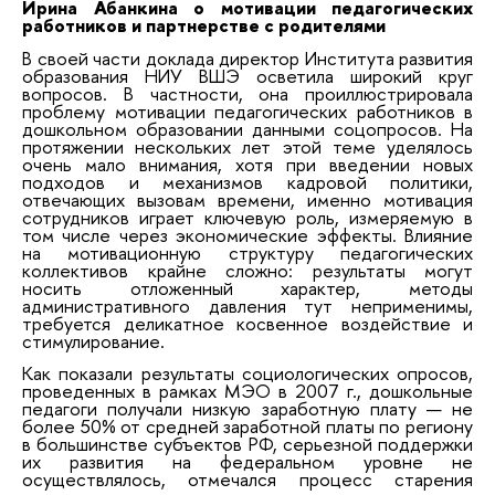
Ирина Абанкина о мотивации педагогических
работников и партнерстве с родителями
В своей части доклада директор Института развития
образования НИУ ВШЭ осветила широкий круг
вопросов. В частности, она проиллюстрировала
проблему мотивации педагогических работников в
дошкольном образовании данными соцопросов. На
протяжении нескольких лет этой теме уделялось
очень мало внимания, хотя при введении новых
подходов и механизмов кадровой политики,
отвечающих вызовам времени, именно мотивация
сотрудников играет ключевую роль, измеряемую в
том числе через экономические эффекты. Влияние
на мотивационную структуру педагогических
коллективов крайне сложно: результаты могут
носить отложенный характер, методы
административного давления тут неприменимы,
требуется деликатное косвенное воздействие и
стимулирование.
Как показали результаты социологических опросов,
проведенных в рамках МЭО в 2007 г., дошкольные
педагоги получали низкую заработную плату — не
более 50% от средней заработной платы по региону
в большинстве субъектов РФ, серьезной поддержки
их развития на федеральном уровне не
осуществлялось, отмечался процесс старения