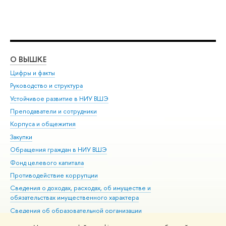
О ВЫШКЕ
ОБ
Цифры и факты
Ли
Руководство и структура
Дов
Устойчивое развитие в НИУ ВШЭ
Ол
Преподаватели и сотрудники
При
Корпуса и общежития
Вы
Закупки
При
Обращения граждан в НИУ ВШЭ
Ас
Фонд целевого капитала
До
Противодействие коррупции
Цен
Сведения о доходах, расходах, об имуществе и
Би
обязательствах имущественного характера
Об
Сведения об образовательной организации
Обр
Людям с ограниченными возможностями здоровья