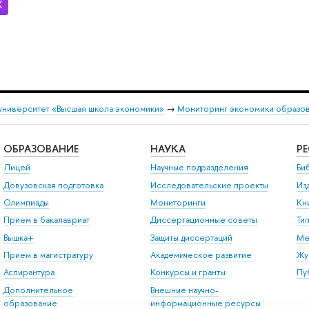
университет «Высшая школа экономики»
→
Мониторинг экономики образо
ОБРАЗОВАНИЕ
НАУКА
Р
Лицей
Научные подразделения
Би
Довузовская подготовка
Исследовательские проекты
Из
Олимпиады
Мониторинги
Кн
Прием в бакалавриат
Диссертационные советы
Ти
Вышка+
Защиты диссертаций
Ме
Прием в магистратуру
Академическое развитие
Жу
Аспирантура
Конкурсы и гранты
Пу
Дополнительное
Внешние научно-
образование
информационные ресурсы