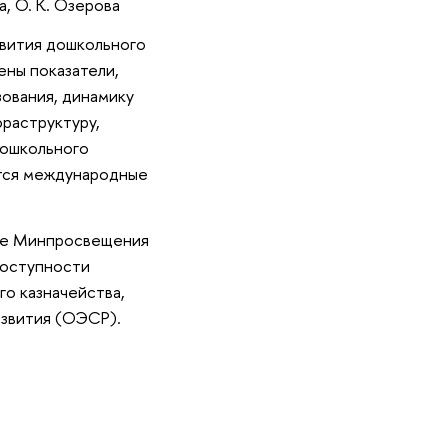
ва, О. К. Озерова
звития дошкольного
ены показатели,
ования, динамику
фраструктуру,
дошкольного
ятся международные
ные Минпросвещения
доступности
го казначейства,
азвития (ОЭСР).