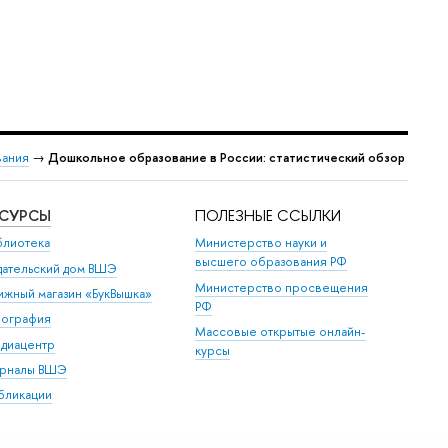
вания
→
Дошкольное образование в России: статистический обзор
ЕСУРСЫ
ПОЛЕЗНЫЕ ССЫЛКИ
блиотека
Министерство науки и
высшего образования РФ
дательский дом ВШЭ
Министерство просвещения
ижный магазин «БукВышка»
РФ
пография
Массовые открытые онлайн-
диацентр
курсы
рналы ВШЭ
бликации