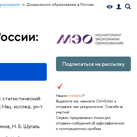
бразования
Дошкольное образование в России:
оссии:
Подписаться на рассылку
Нашли
опечатку
?
: статистический
Выделите её, нажмите Ctrl+Enter и
; Нац. исслед. ун-т
отправьте нам уведомление. Спасибо за
участие!
Сервис предназначен только для
отправки сообщений об орфографических
инов, Н. Б. Шугаль
и пунктуационных ошибках.