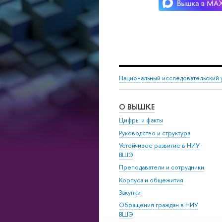
Национальный исследовательский 
О ВЫШКЕ
Цифры и факты
Руководство и структура
Устойчивое развитие в НИУ
ВШЭ
Преподаватели и сотрудники
Корпуса и общежития
Закупки
Обращения граждан в НИУ
ВШЭ